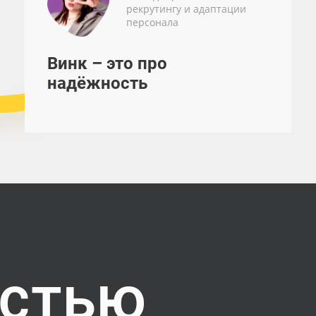
рекрутингу и адаптации
персонала
Винк – это про
надёжность
астью