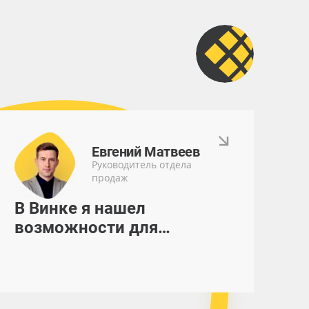
Евгений Матвеев
Руководитель отдела
продаж
В Винке я нашел
возможности для
реализации и постоянного
роста