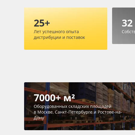
25+
32
Лет успешного опыта
Собст
дистрибуции и поставок
7000+ м²
Оборудованных складских площадей
в Москве, Санкт-Петербурге и Ростове-на-
Дону