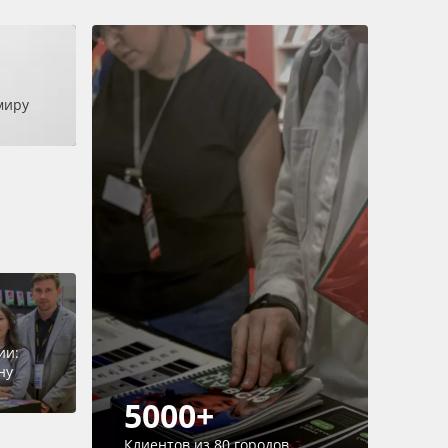
миру
ии:
ну
5000+
Клиентов из 80 городов