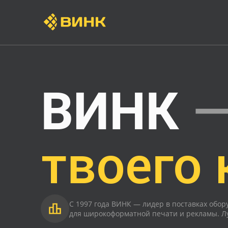
ВИНК
—
твоего 
С 1997 года ВИНК — лидер в поставках обо
для широкоформатной печати и рекламы. Л